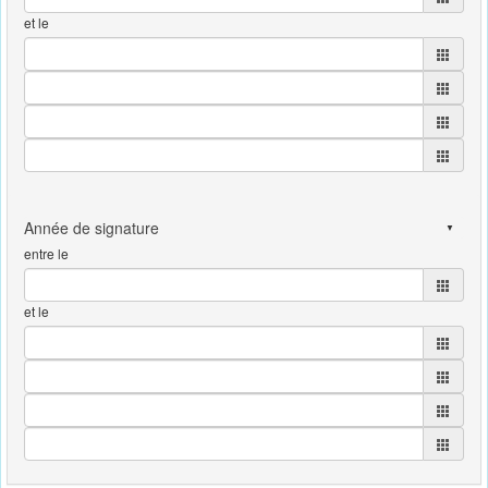
et le
entre le
et le