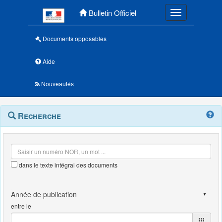
Menu principal
Bulletin Officiel
Toggle navigatio
Documents opposables
Aide
Nouveautés
Navigation
Menu
Recherche
contextuel
et
outils
annexes
dans le texte intégral des documents
entre le