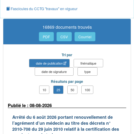
Fascicules du CCTG "travaux" en vigueur
16869 documents trouvés
PDF
CSV
Courriel
Tri par
date de publication
thématique
date de signature
type
Résultats par page
10
25
50
100
Publié le : 08-08-2026
Arrêté du 6 août 2026 portant renouvellement de
l’agrément d’un médecin au titre des décrets n°
2010-708 du 29 juin 2010 relatif à la certification des