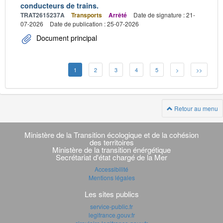
conducteurs de trains.
TRAT2615237A
Transports
Arrêté
Date de signature : 21-
07-2026
Date de publication : 25-07-2026
Document principal
1
2
3
4
5
>
>>
Retour au menu
Navigation
transverse
Ministère de la Transition écologique et de la cohésion
des territoires
Ministère de la transition énérgétique
Secrétariat d'état chargé de la Mer
Accessibilité
Mentions légales
Les sites publics
service-public.fr
legifrance.gouv.fr