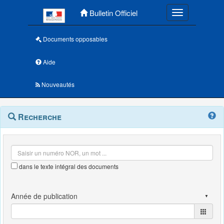
Menu principal
Bulletin Officiel
Toggle navigatio
Documents opposables
Aide
Nouveautés
Navigation
Menu
Recherche
contextuel
et
outils
annexes
dans le texte intégral des documents