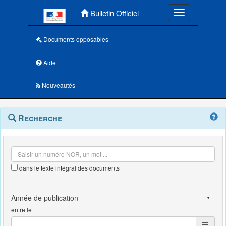
Menu principal
Bulletin Officiel
Toggle navigatio
Documents opposables
Aide
Nouveautés
Navigation
Menu
Recherche
contextuel
et
outils
annexes
dans le texte intégral des documents
entre le