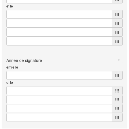
et le
entre le
et le