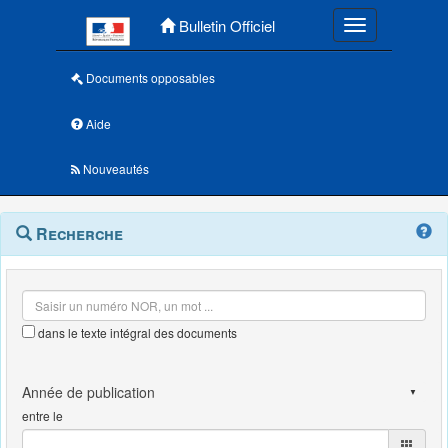
Menu principal
Bulletin Officiel
Toggle navigatio
Documents opposables
Aide
Nouveautés
Navigation
Menu
Recherche
contextuel
et
outils
annexes
dans le texte intégral des documents
entre le