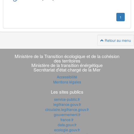
1
Retour au menu
Navigation
transverse
Ministère de la Transition écologique et de la cohésion
des territoires
Ministère de la transition énérgétique
Secrétariat d'état chargé de la Mer
Accessibilité
Mentions légales
Les sites publics
service-public.fr
legifrance.gouv.fr
circulaire.legifrance.gouv.fr
gouvernement.fr
france.fr
data.gouv.fr
ecologie.gouv.fr