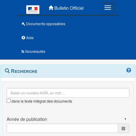
Menu principal
Bulletin Officiel
Toggle navigatio
Documents opposables
Aide
Nouveautés
Navigation
Menu
Recherche
contextuel
et
outils
annexes
dans le texte intégral des documents