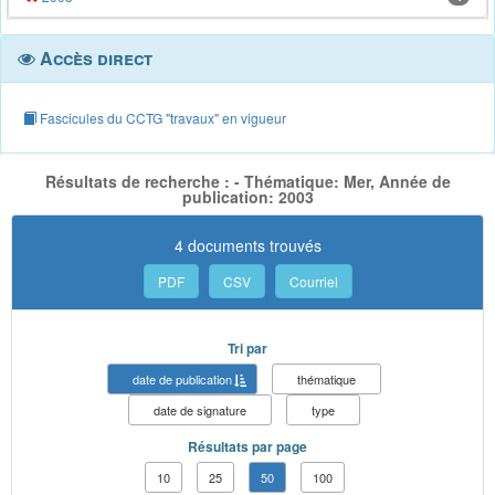
Accès direct
Fascicules du CCTG "travaux" en vigueur
Résultats de recherche : - Thématique: Mer, Année de
publication: 2003
4 documents trouvés
PDF
CSV
Courriel
Tri par
date de publication
thématique
date de signature
type
Résultats par page
10
25
50
100