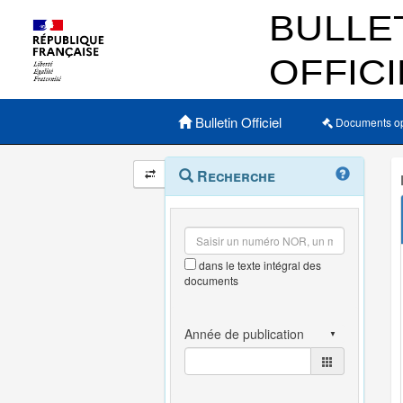
Menu principal
Bulletin Officiel
Documents o
Navigation
Menu
Recherche
contextuel
et
outils
annexes
dans le texte intégral des
documents