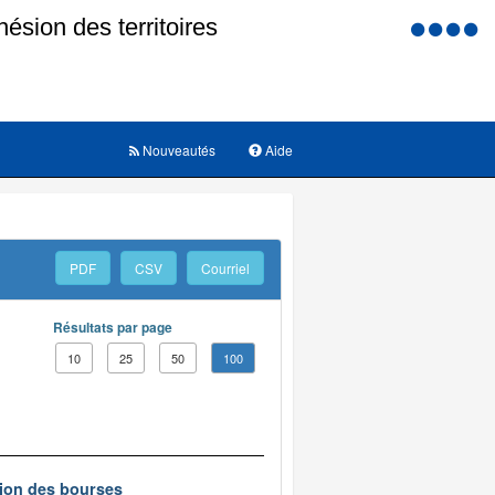
Menu
d'accessi
Nouveautés
Aide
PDF
CSV
Courriel
Résultats par page
10
25
50
100
ution des bourses