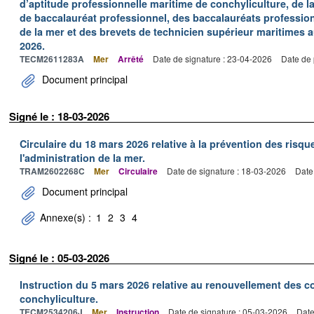
d’aptitude professionnelle maritime de conchyliculture, de la
de baccalauréat professionnel, des baccalauréats profession
de la mer et des brevets de technicien supérieur maritimes au
2026.
TECM2611283A
Mer
Arrêté
Date de signature : 23-04-2026
Date de 
Document principal
Signé le : 18-03-2026
Circulaire du 18 mars 2026 relative à la prévention des risq
l'administration de la mer.
TRAM2602268C
Mer
Circulaire
Date de signature : 18-03-2026
Date
Document principal
Annexe(s) :
1
2
3
4
Signé le : 05-03-2026
Instruction du 5 mars 2026 relative au renouvellement des c
conchyliculture.
TECM2534206J
Mer
Instruction
Date de signature : 05-03-2026
Date