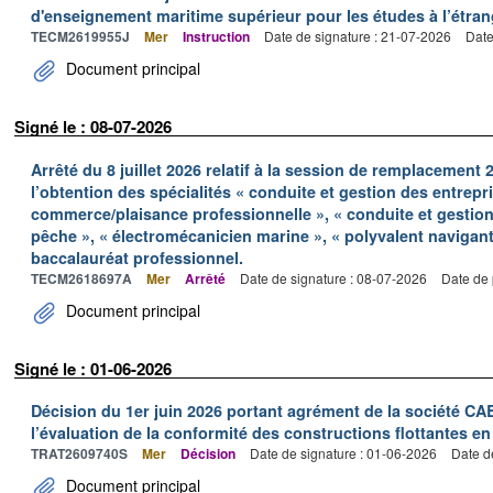
d'enseignement maritime supérieur pour les études à l’étran
TECM2619955J
Mer
Instruction
Date de signature : 21-07-2026
Date
Document principal
Signé le : 08-07-2026
Arrêté du 8 juillet 2026 relatif à la session de remplacemen
l’obtention des spécialités « conduite et gestion des entrep
commerce/plaisance professionnelle », « conduite et gestio
pêche », « électromécanicien marine », « polyvalent navigan
baccalauréat professionnel.
TECM2618697A
Mer
Arrêté
Date de signature : 08-07-2026
Date de 
Document principal
Signé le : 01-06-2026
Décision du 1er juin 2026 portant agrément de la société C
l’évaluation de la conformité des constructions flottantes en
TRAT2609740S
Mer
Décision
Date de signature : 01-06-2026
Date d
Document principal