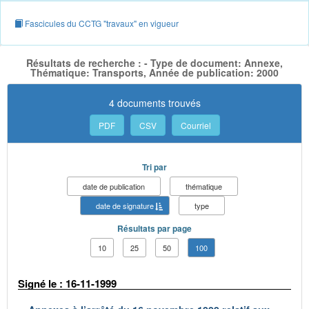
Fascicules du CCTG "travaux" en vigueur
Résultats de recherche : - Type de document: Annexe,
Thématique: Transports, Année de publication: 2000
4 documents trouvés
PDF
CSV
Courriel
Tri par
date de publication
thématique
date de signature
type
Résultats par page
10
25
50
100
Signé le : 16-11-1999