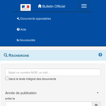
Menu principal
Bulletin Officiel
Toggle navigatio
Documents opposables
Aide
Nouveautés
Navigation
Menu
Recherche
contextuel
et
outils
annexes
dans le texte intégral des documents
entre le