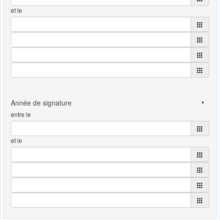
et le
entre le
et le