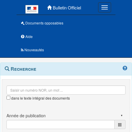
Menu principal
Bulletin Officiel
Toggle navigatio
Documents opposables
Aide
Nouveautés
Navigation
Menu
Recherche
contextuel
et
outils
annexes
dans le texte intégral des documents