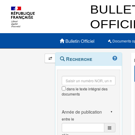
Menu principal
Bulletin Officiel
Documents o
Navigation
Menu
Recherche
contextuel
et
outils
annexes
dans le texte intégral des
documents
entre le
et le