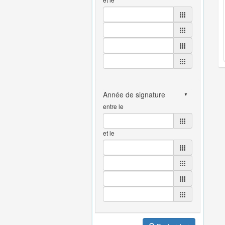
entre le
et le