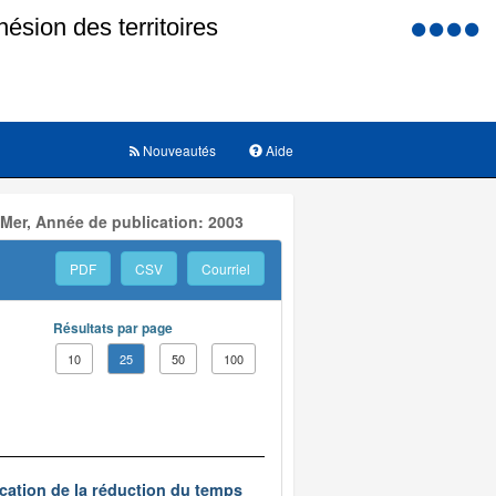
Menu
d'accessi
Nouveautés
Aide
 Mer, Année de publication: 2003
PDF
CSV
Courriel
Résultats par page
10
25
50
100
ication de la réduction du temps