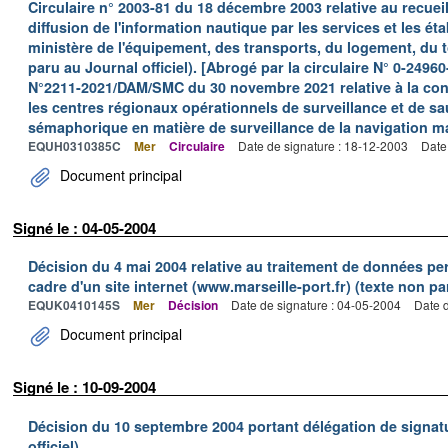
Circulaire n° 2003-81 du 18 décembre 2003 relative au recueil,
diffusion de l'information nautique par les services et les é
ministère de l'équipement, des transports, du logement, du t
paru au Journal officiel). [Abrogé par la circulaire N° 0-2
N°2211-2021/DAM/SMC du 30 novembre 2021 relative à la con
les centres régionaux opérationnels de surveillance et de s
sémaphorique en matière de surveillance de la navigation 
EQUH0310385C
Mer
Circulaire
Date de signature : 18-12-2003
Date
Document principal
Signé le : 04-05-2004
Décision du 4 mai 2004 relative au traitement de données p
cadre d'un site internet (www.marseille-port.fr) (texte non par
EQUK0410145S
Mer
Décision
Date de signature : 04-05-2004
Date d
Document principal
Signé le : 10-09-2004
Décision du 10 septembre 2004 portant délégation de signat
officiel)