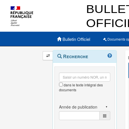
Menu principal
Bulletin Officiel
Documents o
Navigation
Menu
Recherche
contextuel
et
outils
annexes
dans le texte intégral des
documents