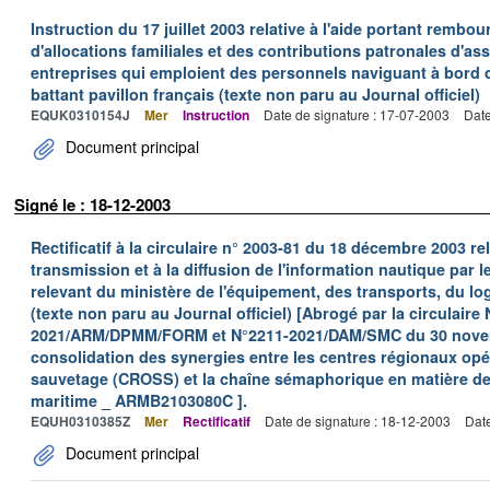
Instruction du 17 juillet 2003 relative à l'aide portant remb
d'allocations familiales et des contributions patronales d'
entreprises qui emploient des personnels naviguant à bord
battant pavillon français (texte non paru au Journal officiel)
EQUK0310154J
Mer
Instruction
Date de signature : 17-07-2003
Date
Document principal
Signé le : 18-12-2003
Rectificatif à la circulaire n° 2003-81 du 18 décembre 2003 rela
transmission et à la diffusion de l'information nautique par l
relevant du ministère de l'équipement, des transports, du lo
(texte non paru au Journal officiel) [Abrogé par la circulaire 
2021/ARM/DPMM/FORM et N°2211-2021/DAM/SMC du 30 novemb
consolidation des synergies entre les centres régionaux opér
sauvetage (CROSS) et la chaîne sémaphorique en matière de 
maritime _ ARMB2103080C ].
EQUH0310385Z
Mer
Rectificatif
Date de signature : 18-12-2003
Date
Document principal