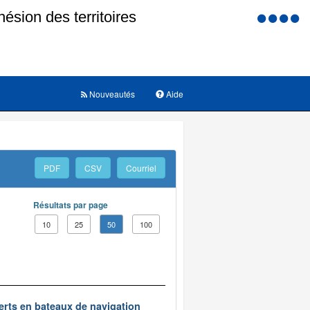
Menu
d'accessi
Nouveautés
Aide
PDF
CSV
Courriel
Résultats par page
10
25
50
100
erts en bateaux de navigation