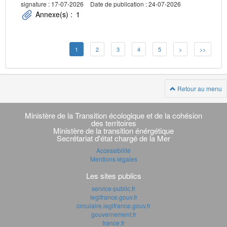
signature : 17-07-2026
Date de publication : 24-07-2026
Annexe(s) :
1
1
2
3
4
5
>
>>
Retour au menu
Navigation
transverse
Ministère de la Transition écologique et de la cohésion
des territoires
Ministère de la transition énérgétique
Secrétariat d'état chargé de la Mer
Accessibilité
Mentions légales
Les sites publics
service-public.fr
legifrance.gouv.fr
circulaire.legifrance.gouv.fr
gouvernement.fr
france.fr