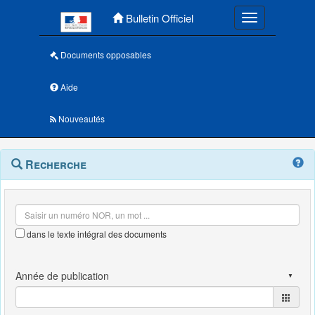
Menu principal
Bulletin Officiel
Toggle navigatio
Documents opposables
Aide
Nouveautés
Navigation
Menu
Recherche
contextuel
et
outils
annexes
dans le texte intégral des documents