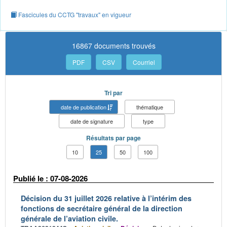
Fascicules du CCTG "travaux" en vigueur
16867 documents trouvés
PDF
CSV
Courriel
Tri par
date de publication
thématique
date de signature
type
Résultats par page
10
25
50
100
Publié le : 07-08-2026
Décision du 31 juillet 2026 relative à l’intérim des
fonctions de secrétaire général de la direction
générale de l’aviation civile.