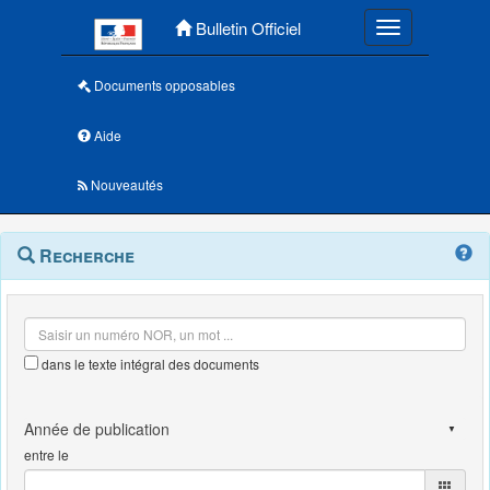
Menu principal
Bulletin Officiel
Toggle navigatio
Documents opposables
Aide
Nouveautés
Navigation
Menu
Recherche
contextuel
et
outils
annexes
dans le texte intégral des documents
entre le