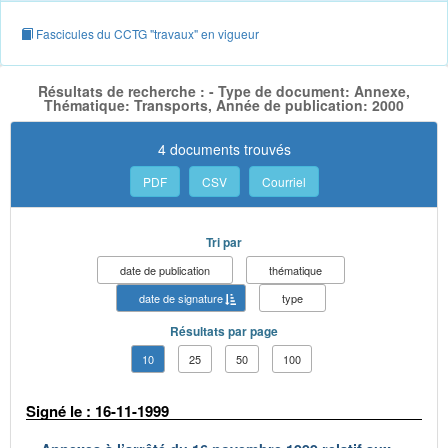
Fascicules du CCTG "travaux" en vigueur
Résultats de recherche : - Type de document: Annexe,
Thématique: Transports, Année de publication: 2000
4 documents trouvés
PDF
CSV
Courriel
Tri par
date de publication
thématique
date de signature
type
Résultats par page
10
25
50
100
Signé le : 16-11-1999