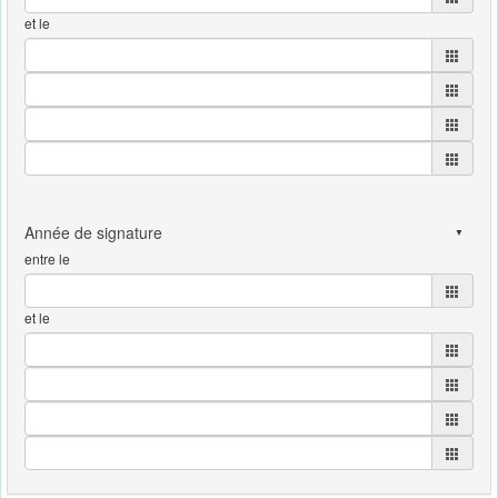
et le
entre le
et le