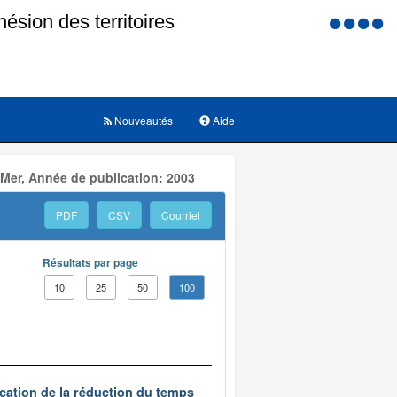
Menu
d'accessi
Nouveautés
Aide
 Mer, Année de publication: 2003
PDF
CSV
Courriel
Résultats par page
10
25
50
100
ication de la réduction du temps