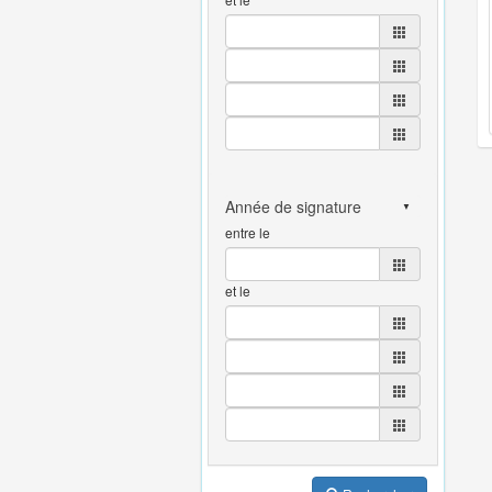
entre le
et le