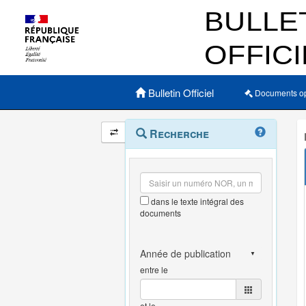
Menu principal
Bulletin Officiel
Documents o
Navigation
Menu
Recherche
contextuel
et
outils
annexes
dans le texte intégral des
documents
entre le
et le