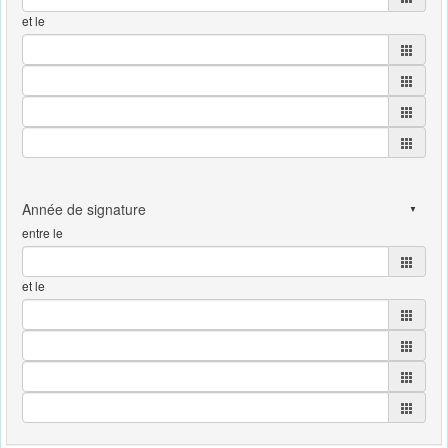
et le
entre le
et le