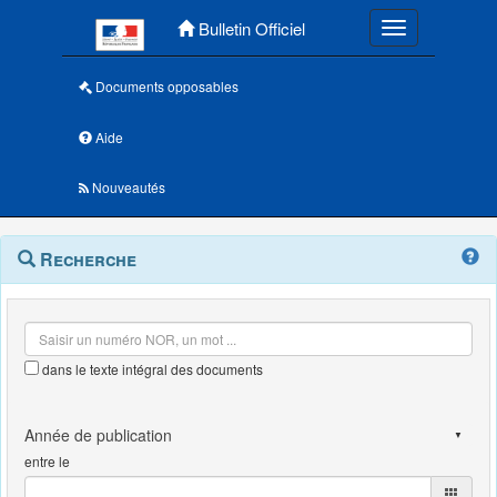
Menu principal
Bulletin Officiel
Toggle navigatio
Documents opposables
Aide
Nouveautés
Navigation
Menu
Recherche
contextuel
et
outils
annexes
dans le texte intégral des documents
entre le