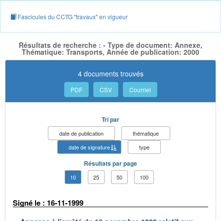
Fascicules du CCTG "travaux" en vigueur
Résultats de recherche : - Type de document: Annexe,
Thématique: Transports, Année de publication: 2000
4 documents trouvés
PDF
CSV
Courriel
Tri par
date de publication
thématique
date de signature
type
Résultats par page
10
25
50
100
Signé le : 16-11-1999