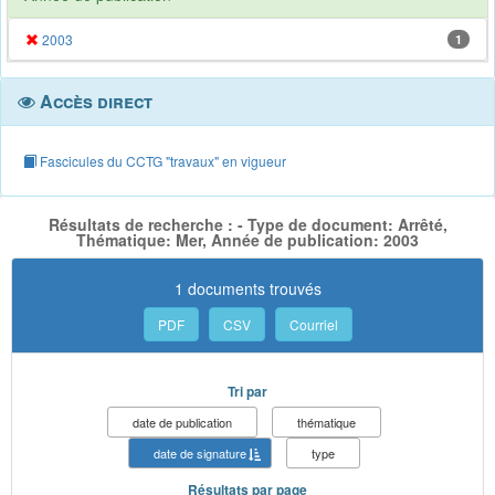
2003
1
Accès direct
Fascicules du CCTG "travaux" en vigueur
Résultats de recherche : - Type de document: Arrêté,
Thématique: Mer, Année de publication: 2003
1 documents trouvés
PDF
CSV
Courriel
Tri par
date de publication
thématique
date de signature
type
Résultats par page