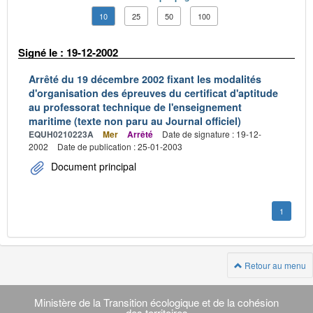
10
25
50
100
Signé le : 19-12-2002
Arrêté du 19 décembre 2002 fixant les modalités
d'organisation des épreuves du certificat d'aptitude
au professorat technique de l'enseignement
maritime (texte non paru au Journal officiel)
EQUH0210223A
Mer
Arrêté
Date de signature : 19-12-
2002
Date de publication : 25-01-2003
Document principal
1
Retour au menu
Navigation
transverse
Ministère de la Transition écologique et de la cohésion
des territoires