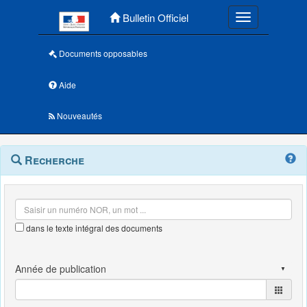
Menu principal
Bulletin Officiel
Toggle navigatio
Documents opposables
Aide
Nouveautés
Navigation
Menu
Recherche
contextuel
et
outils
annexes
dans le texte intégral des documents