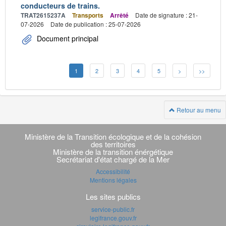
conducteurs de trains.
TRAT2615237A
Transports
Arrêté
Date de signature : 21-
07-2026
Date de publication : 25-07-2026
Document principal
1
2
3
4
5
>
>>
Retour au menu
Navigation
transverse
Ministère de la Transition écologique et de la cohésion
des territoires
Ministère de la transition énérgétique
Secrétariat d'état chargé de la Mer
Accessibilité
Mentions légales
Les sites publics
service-public.fr
legifrance.gouv.fr