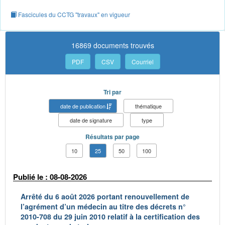
Fascicules du CCTG "travaux" en vigueur
16869 documents trouvés
PDF
CSV
Courriel
Tri par
date de publication
thématique
date de signature
type
Résultats par page
10
25
50
100
Publié le : 08-08-2026
Arrêté du 6 août 2026 portant renouvellement de
l’agrément d’un médecin au titre des décrets n°
2010-708 du 29 juin 2010 relatif à la certification des