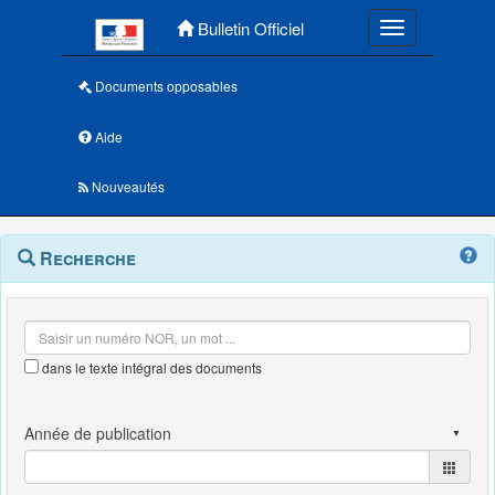
Menu principal
Bulletin Officiel
Toggle navigatio
Documents opposables
Aide
Nouveautés
Navigation
Menu
Recherche
contextuel
et
outils
annexes
dans le texte intégral des documents