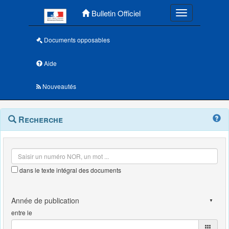
Menu principal
Bulletin Officiel
Toggle navigatio
Documents opposables
Aide
Nouveautés
Navigation
Menu
Recherche
contextuel
et
outils
annexes
dans le texte intégral des documents
entre le