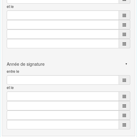
et le
entre le
et le