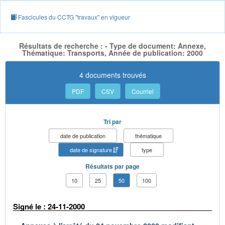
Fascicules du CCTG "travaux" en vigueur
Résultats de recherche : - Type de document: Annexe,
Thématique: Transports, Année de publication: 2000
4 documents trouvés
PDF
CSV
Courriel
Tri par
date de publication
thématique
date de signature
type
Résultats par page
10
25
50
100
Signé le : 24-11-2000