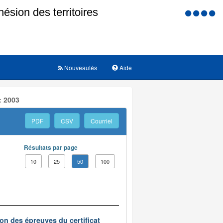
Menu
d'accessi
Nouveautés
Aide
: 2003
PDF
CSV
Courriel
Résultats par page
10
25
50
100
on des épreuves du certificat