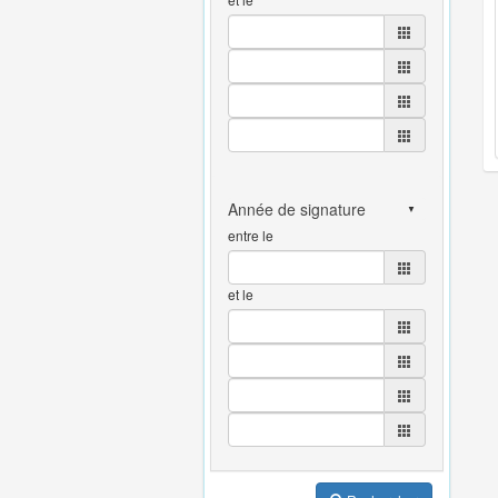
entre le
et le