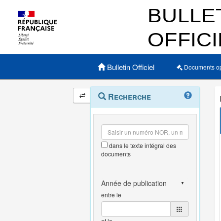
Menu principal
Bulletin Officiel
Documents o
Navigation
Menu
Recherche
contextuel
et
outils
annexes
dans le texte intégral des
documents
entre le
et le