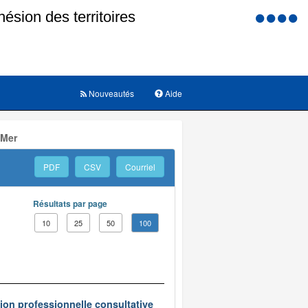
Menu
d'accessi
Nouveautés
Aide
 Mer
PDF
CSV
Courriel
Résultats par page
10
25
50
100
on professionnelle consultative