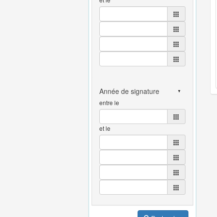
entre le
et le