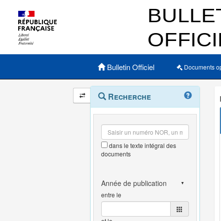
Menu principal
Bulletin Officiel
Documents o
Navigation
Menu
Recherche
contextuel
et
outils
annexes
dans le texte intégral des
documents
entre le
et le