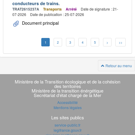
conducteurs de trains.
TRAT2615237A
Transports
Arrêté
Date de signature : 21-
07-2026
Date de publication : 25-07-2026
Document principal
1
2
3
4
5
>
>>
Retour au menu
Navigation
transverse
Ministère de la Transition écologique et de la cohésion
des territoires
Ministère de la transition énérgétique
Secrétariat d'état chargé de la Mer
Accessibilité
Mentions légales
Les sites publics
service-public.fr
legifrance.gouv.fr