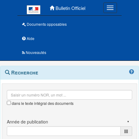
Menu principal
Bulletin Officiel
Toggle navigatio
Documents opposables
Aide
Nouveautés
Navigation
Menu
Recherche
contextuel
et
outils
annexes
dans le texte intégral des documents