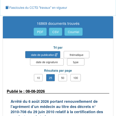
Fascicules du CCTG "travaux" en vigueur
16869 documents trouvés
PDF
CSV
Courriel
Tri par
date de publication
thématique
date de signature
type
Résultats par page
10
25
50
100
Publié le : 08-08-2026
Arrêté du 6 août 2026 portant renouvellement de
l’agrément d’un médecin au titre des décrets n°
2010-708 du 29 juin 2010 relatif à la certification des