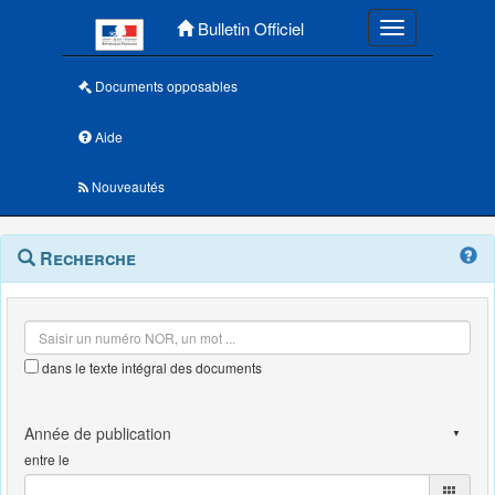
Menu principal
Bulletin Officiel
Toggle navigatio
Documents opposables
Aide
Nouveautés
Navigation
Menu
Recherche
contextuel
et
outils
annexes
dans le texte intégral des documents
entre le