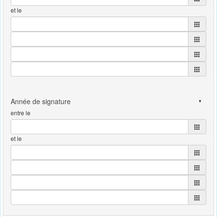
et le
entre le
et le