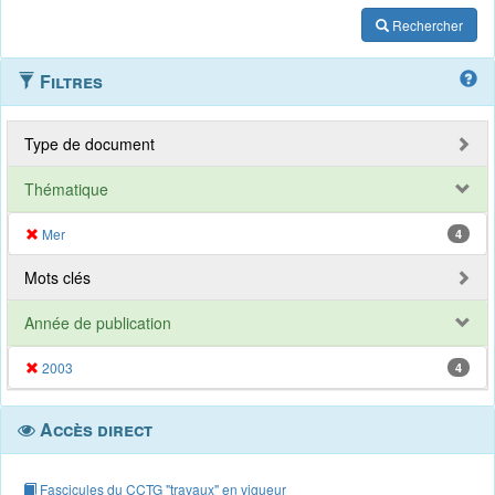
Rechercher
Filtres
Type de document
Thématique
Mer
4
Mots clés
Année de publication
2003
4
Accès direct
Fascicules du CCTG "travaux" en vigueur