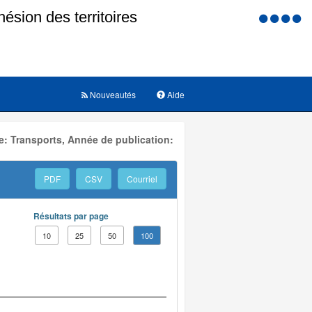
Menu
d'accessi
Nouveautés
Aide
: Transports, Année de publication:
PDF
CSV
Courriel
Résultats par page
10
25
50
100