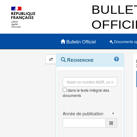
Menu principal
Bulletin Officiel
Documents o
Navigation
Menu
Recherche
contextuel
et
outils
annexes
dans le texte intégral des
documents