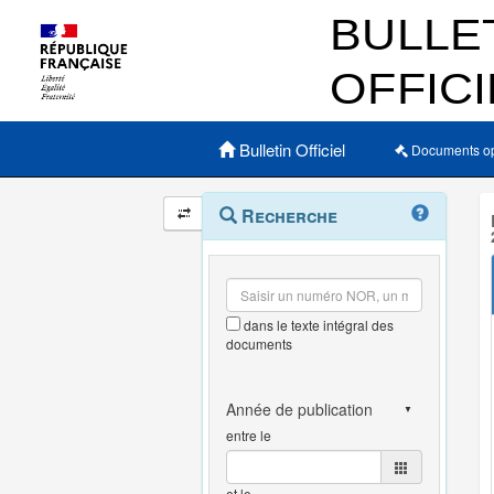
Menu principal
Bulletin Officiel
Documents o
Navigation
Menu
Recherche
contextuel
et
outils
annexes
dans le texte intégral des
documents
entre le
et le