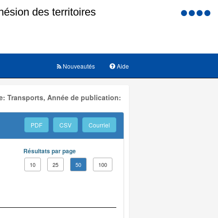
Menu
d'accessi
Nouveautés
Aide
: Transports, Année de publication:
PDF
CSV
Courriel
Résultats par page
10
25
50
100