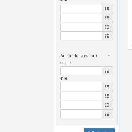
entre le
et le