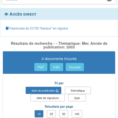
Accès direct
Fascicules du CCTG "travaux" en vigueur
Résultats de recherche : - Thématique: Mer, Année de
publication: 2003
4 documents trouvés
PDF
CSV
Courriel
Tri par
date de publication
thématique
date de signature
type
Résultats par page
10
25
50
100