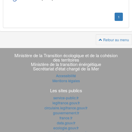
1
Retour au menu
Navigation
transverse
Ministère de la Transition écologique et de la cohésion
des territoires
Ministère de la transition énérgétique
Secrétariat d'état chargé de la Mer
Accessibilité
Mentions légales
Les sites publics
service-public.fr
legifrance.gouv.fr
circulaire.legifrance.gouv.fr
gouvernement.fr
france.fr
data.gouv.fr
ecologie.gouv.fr