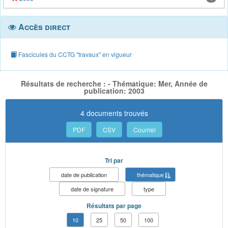
Accès direct
Fascicules du CCTG "travaux" en vigueur
Résultats de recherche : - Thématique: Mer, Année de
publication: 2003
4 documents trouvés
PDF
CSV
Courriel
Tri par
date de publication
thématique
date de signature
type
Résultats par page
10
25
50
100