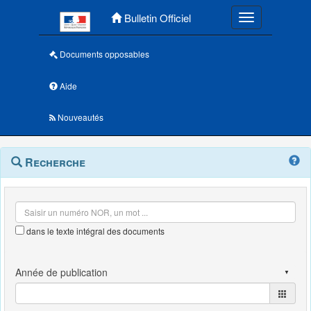
Menu principal
Bulletin Officiel
Toggle navigatio
Documents opposables
Aide
Nouveautés
Navigation
Menu
Recherche
contextuel
et
outils
annexes
dans le texte intégral des documents