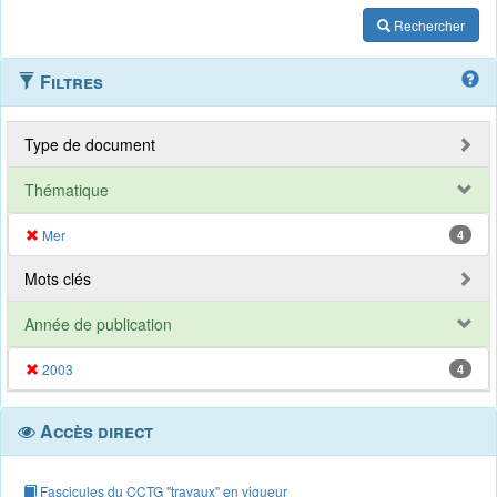
Rechercher
Filtres
Type de document
Thématique
Mer
4
Mots clés
Année de publication
2003
4
Accès direct
Fascicules du CCTG "travaux" en vigueur