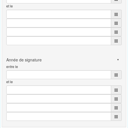
et le
entre le
et le