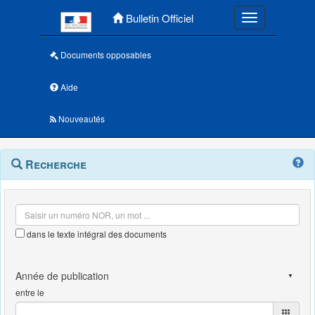
Menu principal
Bulletin Officiel
Toggle navigatio
Documents opposables
Aide
Nouveautés
Navigation
Menu
Recherche
contextuel
et
outils
annexes
dans le texte intégral des documents
entre le