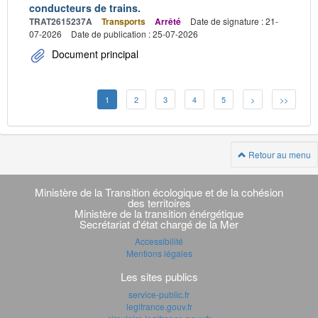
conducteurs de trains.
TRAT2615237A
Transports
Arrêté
Date de signature : 21-
07-2026
Date de publication : 25-07-2026
Document principal
1
2
3
4
5
>
>>
Retour au menu
Navigation
transverse
Ministère de la Transition écologique et de la cohésion
des territoires
Ministère de la transition énérgétique
Secrétariat d'état chargé de la Mer
Accessibilité
Mentions légales
Les sites publics
service-public.fr
legifrance.gouv.fr