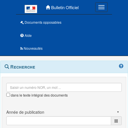
Menu principal
Bulletin Officiel
Toggle navigatio
Documents opposables
Aide
Nouveautés
Navigation
Menu
Recherche
contextuel
et
outils
annexes
dans le texte intégral des documents