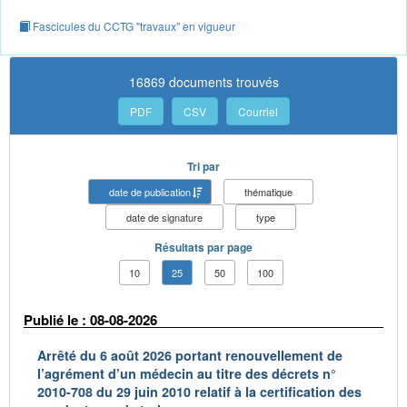
Fascicules du CCTG "travaux" en vigueur
16869 documents trouvés
PDF
CSV
Courriel
Tri par
date de publication
thématique
date de signature
type
Résultats par page
10
25
50
100
Publié le : 08-08-2026
Arrêté du 6 août 2026 portant renouvellement de
l’agrément d’un médecin au titre des décrets n°
2010-708 du 29 juin 2010 relatif à la certification des