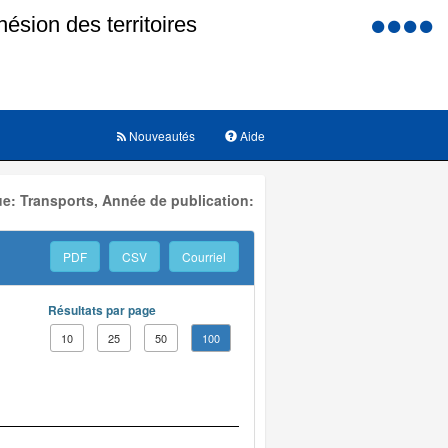
Menu
d'accessi
Nouveautés
Aide
e: Transports, Année de publication:
PDF
CSV
Courriel
Résultats par page
10
25
50
100