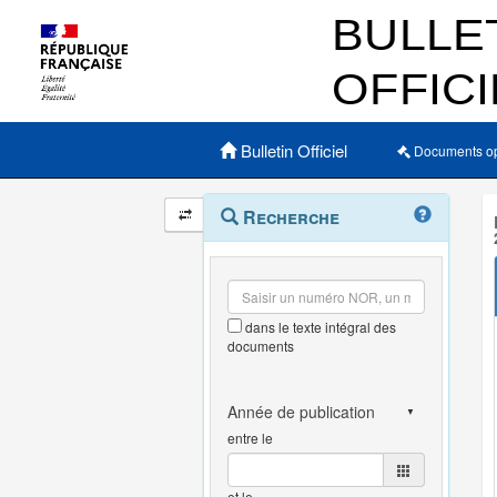
Menu principal
Bulletin Officiel
Documents o
Navigation
Menu
Recherche
contextuel
et
outils
annexes
dans le texte intégral des
documents
entre le
et le