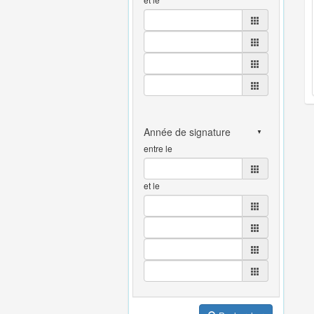
entre le
et le