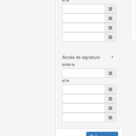
entre le
et le