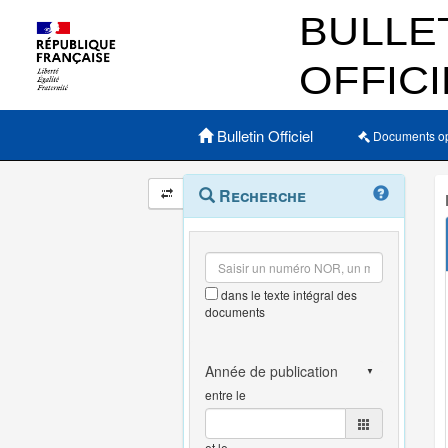
Menu principal
Bulletin Officiel
Documents o
Navigation
Menu
Recherche
contextuel
et
outils
annexes
dans le texte intégral des
documents
entre le
et le