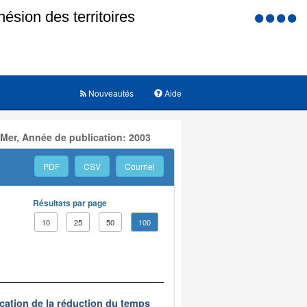
Menu
d'accessi
Nouveautés
Aide
 Mer, Année de publication: 2003
PDF
CSV
Courriel
Résultats par page
10
25
50
100
ication de la réduction du temps