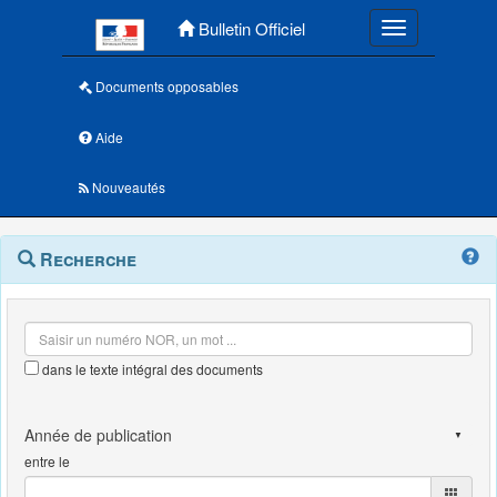
Menu principal
Bulletin Officiel
Toggle navigatio
Documents opposables
Aide
Nouveautés
Navigation
Menu
Recherche
contextuel
et
outils
annexes
dans le texte intégral des documents
entre le