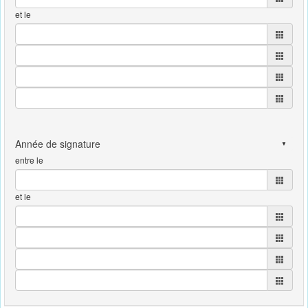
et le
entre le
et le