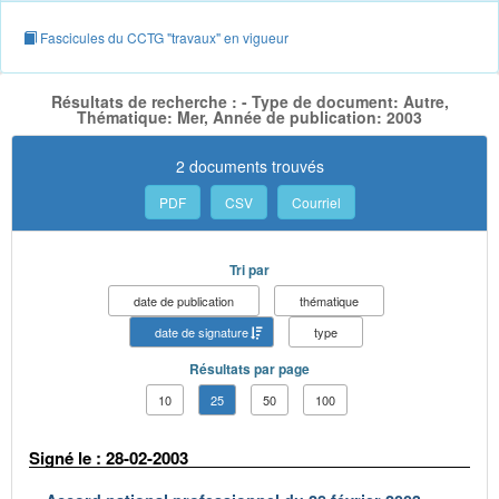
Fascicules du CCTG "travaux" en vigueur
Résultats de recherche : - Type de document: Autre,
Thématique: Mer, Année de publication: 2003
2 documents trouvés
PDF
CSV
Courriel
Tri par
date de publication
thématique
date de signature
type
Résultats par page
10
25
50
100
Signé le : 28-02-2003