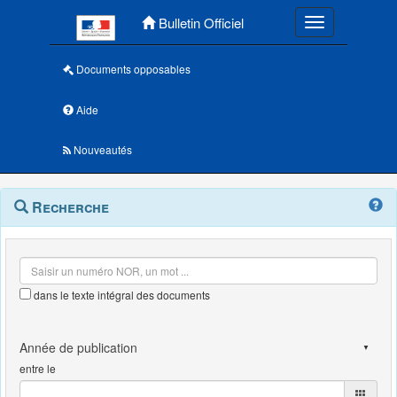
Menu principal
Bulletin Officiel
Toggle navigatio
Documents opposables
Aide
Nouveautés
Navigation
Menu
Recherche
contextuel
et
outils
annexes
dans le texte intégral des documents
entre le