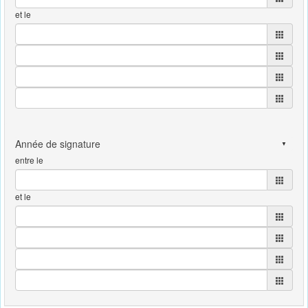
et le
entre le
et le