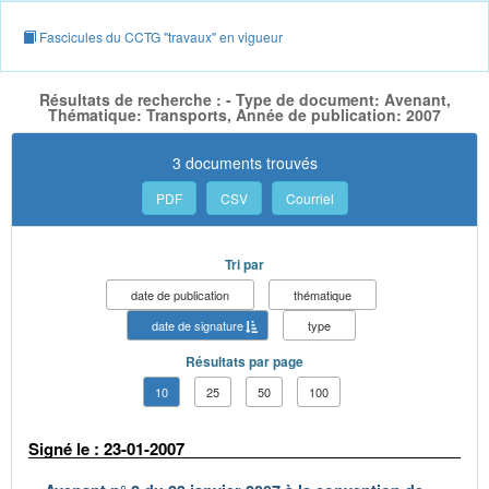
Fascicules du CCTG "travaux" en vigueur
Résultats de recherche : - Type de document: Avenant,
Thématique: Transports, Année de publication: 2007
3 documents trouvés
PDF
CSV
Courriel
Tri par
date de publication
thématique
date de signature
type
Résultats par page
10
25
50
100
Signé le : 23-01-2007