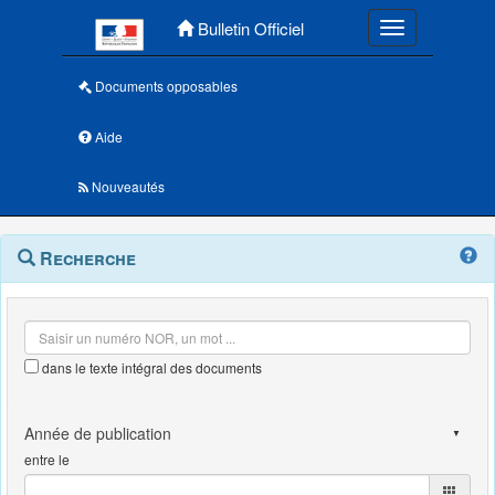
Menu principal
Bulletin Officiel
Toggle navigatio
Documents opposables
Aide
Nouveautés
Navigation
Menu
Recherche
contextuel
et
outils
annexes
dans le texte intégral des documents
entre le