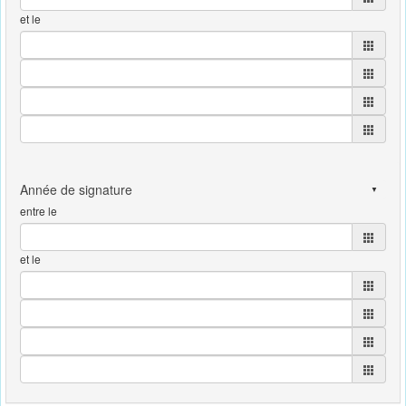
et le
entre le
et le