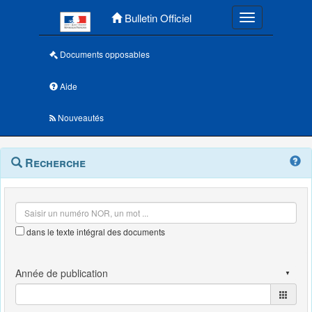
Menu principal
Bulletin Officiel
Toggle navigatio
Documents opposables
Aide
Nouveautés
Navigation
Menu
Recherche
contextuel
et
outils
annexes
dans le texte intégral des documents