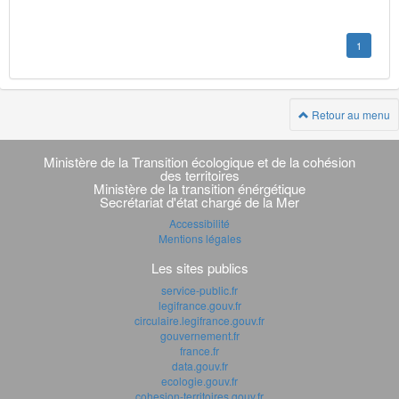
1
Retour au menu
Navigation
transverse
Ministère de la Transition écologique et de la cohésion
des territoires
Ministère de la transition énérgétique
Secrétariat d'état chargé de la Mer
Accessibilité
Mentions légales
Les sites publics
service-public.fr
legifrance.gouv.fr
circulaire.legifrance.gouv.fr
gouvernement.fr
france.fr
data.gouv.fr
ecologie.gouv.fr
cohesion-territoires.gouv.fr