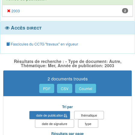
2003
2
Accès direct
Fascicules du CCTG "travaux" en vigueur
Résultats de recherche : - Type de document: Autre,
Thématique: Mer, Année de publication: 2003
2 documents trouvés
PDF
CSV
Courriel
Tri par
date de publication
thématique
date de signature
type
Résultats par page