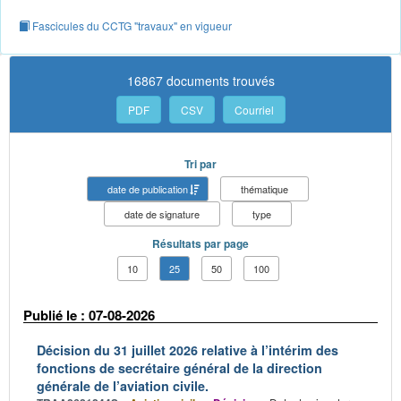
Fascicules du CCTG "travaux" en vigueur
16867 documents trouvés
PDF
CSV
Courriel
Tri par
date de publication
thématique
date de signature
type
Résultats par page
10
25
50
100
Publié le : 07-08-2026
Décision du 31 juillet 2026 relative à l’intérim des
fonctions de secrétaire général de la direction
générale de l’aviation civile.