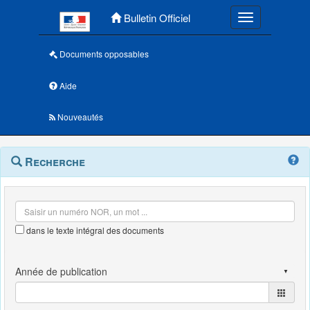
Menu principal
Bulletin Officiel
Toggle navigatio
Documents opposables
Aide
Nouveautés
Navigation
Menu
Recherche
contextuel
et
outils
annexes
dans le texte intégral des documents