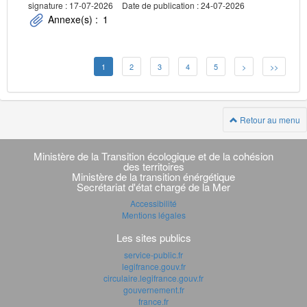
signature : 17-07-2026
Date de publication : 24-07-2026
Annexe(s) :
1
1
2
3
4
5
>
>>
Retour au menu
Navigation
transverse
Ministère de la Transition écologique et de la cohésion
des territoires
Ministère de la transition énérgétique
Secrétariat d'état chargé de la Mer
Accessibilité
Mentions légales
Les sites publics
service-public.fr
legifrance.gouv.fr
circulaire.legifrance.gouv.fr
gouvernement.fr
france.fr