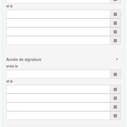
et le
entre le
et le