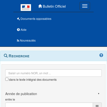
Menu principal
Bulletin Officiel
Toggle navigatio
Documents opposables
Aide
Nouveautés
Navigation
Menu
Recherche
contextuel
et
outils
annexes
dans le texte intégral des documents
entre le