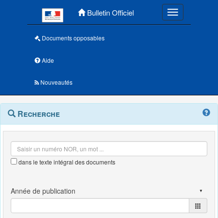
Menu principal
Bulletin Officiel
Toggle navigatio
Documents opposables
Aide
Nouveautés
Navigation
Menu
Recherche
contextuel
et
outils
annexes
dans le texte intégral des documents