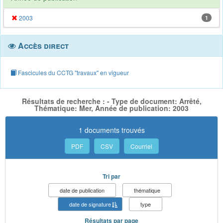
2003
1
Accès direct
Fascicules du CCTG "travaux" en vigueur
Résultats de recherche : - Type de document: Arrêté,
Thématique: Mer, Année de publication: 2003
1 documents trouvés
PDF
CSV
Courriel
Tri par
date de publication
thématique
date de signature
type
Résultats par page