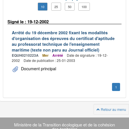
10
25
50
100
Signé le : 19-12-2002
Arrêté du 19 décembre 2002 fixant les modalités
d'organisation des épreuves du certificat d'aptitude
au professorat technique de l'enseignement
maritime (texte non paru au Journal officiel)
EQUH0210223A
Mer
Arrêté
Date de signature : 19-12-
2002
Date de publication : 25-01-2003
Document principal
1
Retour au menu
Navigation
transverse
Ministère de la Transition écologique et de la cohésion
des territoires