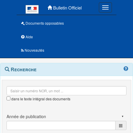
Menu principal
Bulletin Officiel
Toggle navigatio
Documents opposables
Aide
Nouveautés
Navigation
Menu
Recherche
contextuel
et
outils
annexes
dans le texte intégral des documents