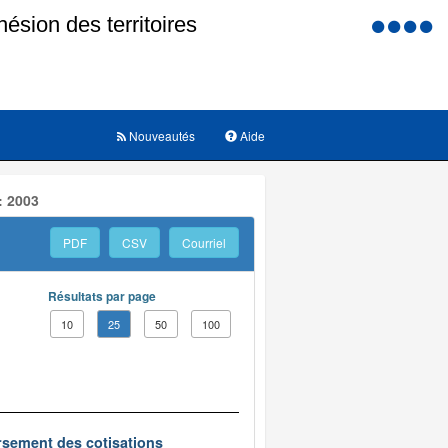
Menu
d'accessi
Nouveautés
Aide
: 2003
PDF
CSV
Courriel
Résultats par page
10
25
50
100
oursement des cotisations