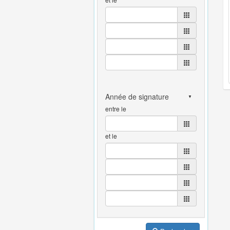
entre le
et le