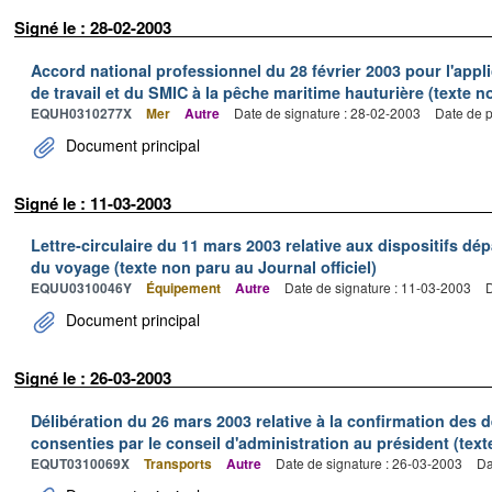
Signé le : 28-02-2003
Accord national professionnel du 28 février 2003 pour l'appl
de travail et du SMIC à la pêche maritime hauturière (texte no
EQUH0310277X
Mer
Autre
Date de signature : 28-02-2003
Date de p
Document principal
Signé le : 11-03-2003
Lettre-circulaire du 11 mars 2003 relative aux dispositifs d
du voyage (texte non paru au Journal officiel)
EQUU0310046Y
Équipement
Autre
Date de signature : 11-03-2003
D
Document principal
Signé le : 26-03-2003
Délibération du 26 mars 2003 relative à la confirmation des
consenties par le conseil d'administration au président (text
EQUT0310069X
Transports
Autre
Date de signature : 26-03-2003
Da