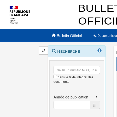
Menu principal
Bulletin Officiel
Documents o
Navigation
Menu
Recherche
contextuel
et
outils
annexes
dans le texte intégral des
documents