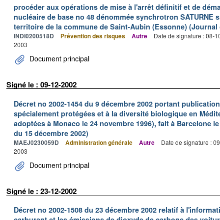
procéder aux opérations de mise à l'arrêt définitif et de déma
nucléaire de base no 48 dénommée synchrotron SATURNE situ
territoire de la commune de Saint-Aubin (Essonne) (Journal o
INDI0200518D
Prévention des risques
Autre
Date de signature : 08-
2003
Document principal
Signé le : 09-12-2002
Décret no 2002-1454 du 9 décembre 2002 portant publication 
spécialement protégées et à la diversité biologique en Médi
adoptées à Monaco le 24 novembre 1996), fait à Barcelone le 1
du 15 décembre 2002)
MAEJ0230059D
Administration générale
Autre
Date de signature : 0
2003
Document principal
Signé le : 23-12-2002
Décret no 2002-1508 du 23 décembre 2002 relatif à l'informa
carburant et les émissions de dioxyde de carbone des voitur