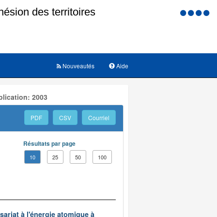
Menu
d'accessi
Nouveautés
Aide
lication: 2003
PDF
CSV
Courriel
Résultats par page
10
25
50
100
ariat à l'énergie atomique à