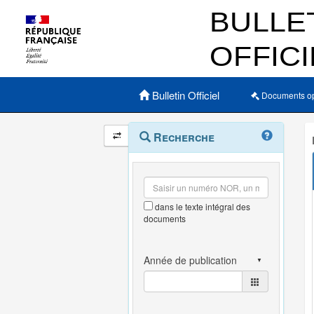
Menu principal
Bulletin Officiel
Documents o
Navigation
Menu
Recherche
contextuel
et
outils
annexes
dans le texte intégral des
documents