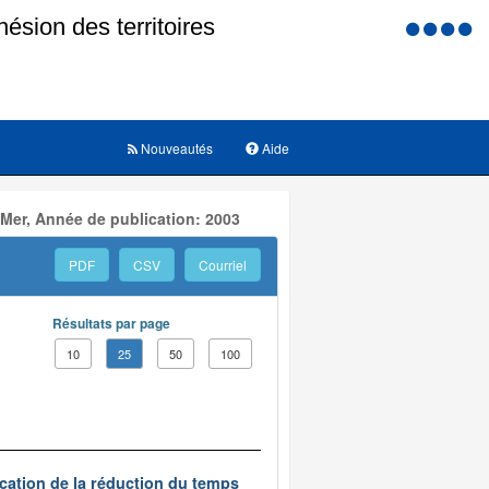
Menu
d'accessi
Nouveautés
Aide
 Mer, Année de publication: 2003
PDF
CSV
Courriel
Résultats par page
10
25
50
100
ication de la réduction du temps