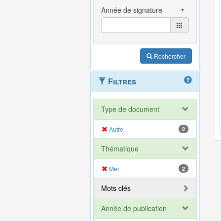
Rechercher
Filtres
Type de document
Autre
2
Thématique
Mer
2
Mots clés
Année de publication