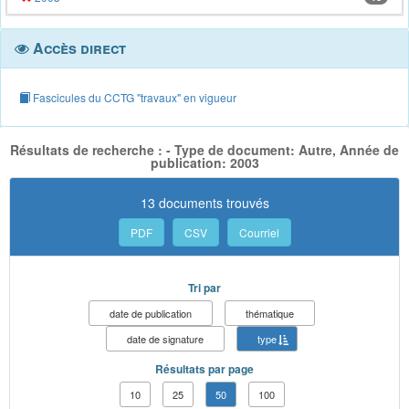
Accès direct
Fascicules du CCTG "travaux" en vigueur
Résultats de recherche : - Type de document: Autre, Année de
publication: 2003
13 documents trouvés
PDF
CSV
Courriel
Tri par
date de publication
thématique
date de signature
type
Résultats par page
10
25
50
100