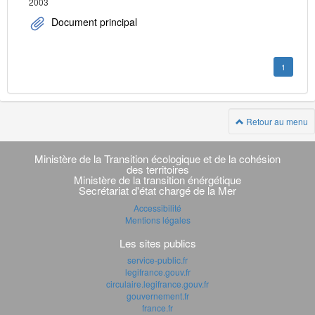
2003
Document principal
1
Retour au menu
Navigation
transverse
Ministère de la Transition écologique et de la cohésion
des territoires
Ministère de la transition énérgétique
Secrétariat d'état chargé de la Mer
Accessibilité
Mentions légales
Les sites publics
service-public.fr
legifrance.gouv.fr
circulaire.legifrance.gouv.fr
gouvernement.fr
france.fr