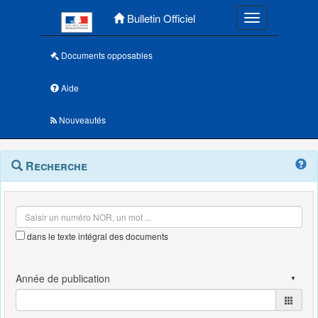
Menu principal
Bulletin Officiel
Toggle navigatio
Documents opposables
Aide
Nouveautés
Navigation
Menu
Recherche
contextuel
et
outils
annexes
dans le texte intégral des documents