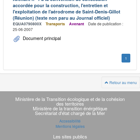
accordée pour la construction, l'entretien et
l'exploitation de l'aérodrome de Saint-Denis-Gillot
(Réunion) (texte non paru au Journal officiel)
EQUA0790800X
Transports
Avenant
Date de publication :
25-06-2007
Document principal
1
Retour au menu
Navigation
transverse
Ministère de la Transition écologique et de la cohésion
des territoires
Ministère de la transition énérgétique
Secrétariat d'état chargé de la Mer
Accessibilité
Mentions légales
Les sites publics