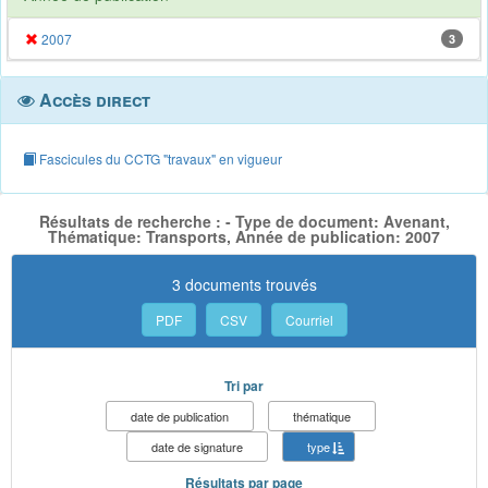
2007
3
Accès direct
Fascicules du CCTG "travaux" en vigueur
Résultats de recherche : - Type de document: Avenant,
Thématique: Transports, Année de publication: 2007
3 documents trouvés
PDF
CSV
Courriel
Tri par
date de publication
thématique
date de signature
type
Résultats par page