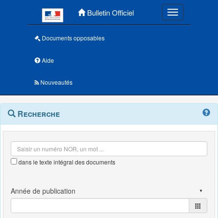
Menu principal
Bulletin Officiel
Toggle navigatio
Documents opposables
Aide
Nouveautés
Navigation
Menu
Recherche
contextuel
et
outils
annexes
dans le texte intégral des documents