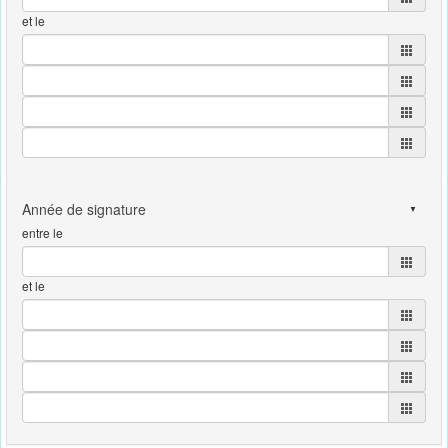
et le
entre le
et le