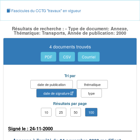
Fascicules du CCTG "travaux" en vigueur
Résultats de recherche : - Type de document: Annexe,
Thématique: Transports, Année de publication: 2000
4 documents trouvés
PDF
CSV
Courriel
Tri par
date de publication
thématique
date de signature
type
Résultats par page
10
25
50
100
Signé le : 24-11-2000