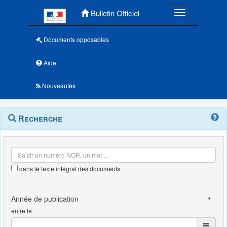
Menu principal
Bulletin Officiel
Toggle navigatio
Documents opposables
Aide
Nouveautés
Navigation
Menu
Recherche
contextuel
et
outils
annexes
dans le texte intégral des documents
entre le