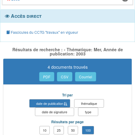
Accès direct
Fascicules du CCTG "travaux" en vigueur
Résultats de recherche : - Thématique: Mer, Année de
publication: 2003
4 documents trouvés
PDF
CSV
Courriel
Tri par
date de publication
thématique
date de signature
type
Résultats par page
10
25
50
100