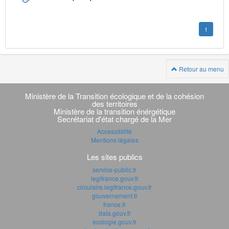
1
Retour au menu
Navigation
transverse
Ministère de la Transition écologique et de la cohésion
des territoires
Ministère de la transition énérgétique
Secrétariat d'état chargé de la Mer
Accessibilité
Mentions légales
Les sites publics
service-public.fr
legifrance.gouv.fr
circulaire.legifrance.gouv.fr
gouvernement.fr
france.fr
data.gouv.fr
ecologie.gouv.fr