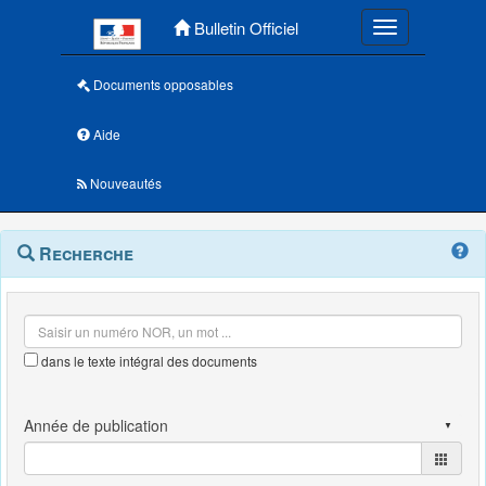
Menu principal
Bulletin Officiel
Toggle navigatio
Documents opposables
Aide
Nouveautés
Navigation
Menu
Recherche
contextuel
et
outils
annexes
dans le texte intégral des documents