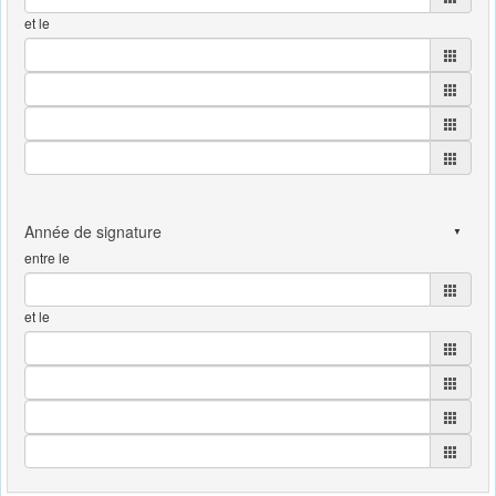
et le
entre le
et le