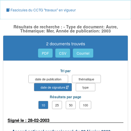
Fascicules du CCTG "travaux" en vigueur
Résultats de recherche : - Type de document: Autre,
Thématique: Mer, Année de publication: 2003
2 documents trouvés
PDF
CSV
Courriel
Tri par
date de publication
thématique
date de signature
type
Résultats par page
10
25
50
100
Signé le : 28-02-2003