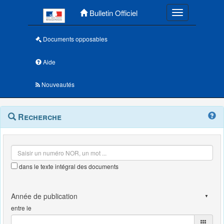
Menu principal
Bulletin Officiel
Toggle navigatio
Documents opposables
Aide
Nouveautés
Navigation
Menu
Recherche
contextuel
et
outils
annexes
dans le texte intégral des documents
entre le