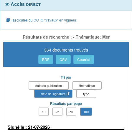
Accès direct
Fascicules du CCTG "travaux" en vigueur
Résultats de recherche : - Thématique: Mer
364 documents trouvés
PDF
CSV
Courriel
Tri par
date de publication
thématique
date de signature
type
Résultats par page
10
25
50
100
Signé le : 21-07-2026