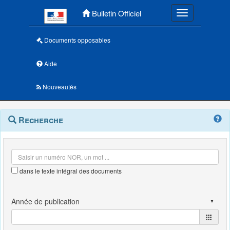
Menu principal
Bulletin Officiel
Toggle navigatio
Documents opposables
Aide
Nouveautés
Navigation
Menu
Recherche
contextuel
et
outils
annexes
dans le texte intégral des documents