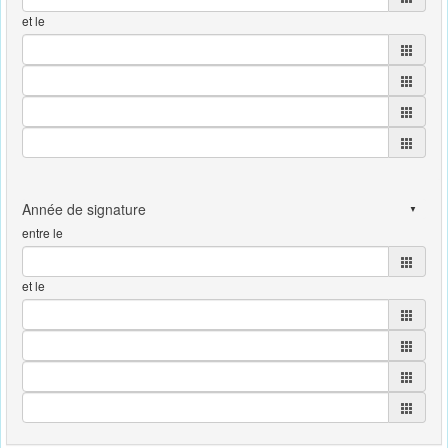
et le
entre le
et le