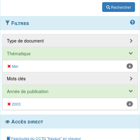
Rechercher
Filtres
Type de document
Thématique
Mer
4
Mots clés
Année de publication
2003
4
Accès direct
Fascicules du CCTG "travaux" en vigueur