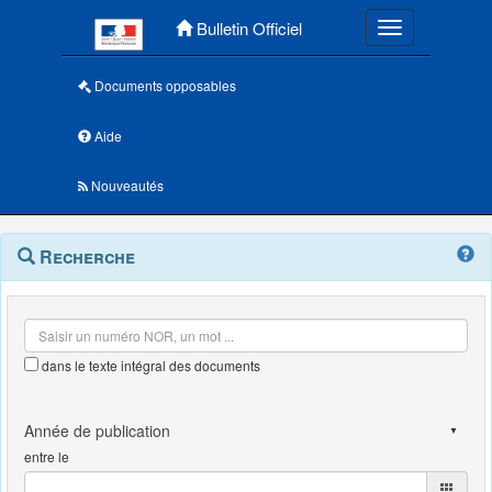
Menu principal
Bulletin Officiel
Toggle navigatio
Documents opposables
Aide
Nouveautés
Navigation
Menu
Recherche
contextuel
et
outils
annexes
dans le texte intégral des documents
entre le