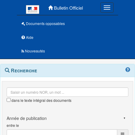
Menu principal
Bulletin Officiel
Toggle navigatio
Documents opposables
Aide
Nouveautés
Navigation
Menu
Recherche
contextuel
et
outils
annexes
dans le texte intégral des documents
entre le