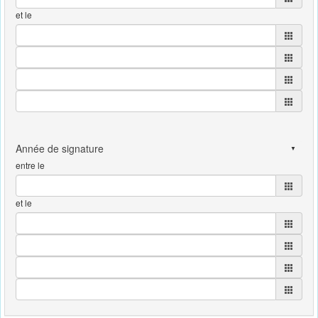
et le
entre le
et le