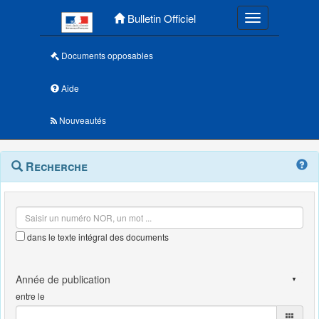
Menu principal
Bulletin Officiel
Toggle navigatio
Documents opposables
Aide
Nouveautés
Navigation
Menu
Recherche
contextuel
et
outils
annexes
dans le texte intégral des documents
entre le