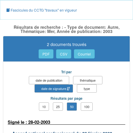
Fascicules du CCTG "travaux" en vigueur
Résultats de recherche : - Type de document: Autre,
Thématique: Mer, Année de publication: 2003
2 documents trouvés
PDF
CSV
Courriel
Tri par
date de publication
thématique
date de signature
type
Résultats par page
10
25
50
100
Signé le : 28-02-2003