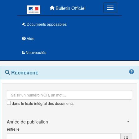
Menu principal
Bulletin Officiel
Toggle navigatio
Documents opposables
Aide
Nouveautés
Navigation
Menu
Recherche
contextuel
et
outils
annexes
dans le texte intégral des documents
entre le