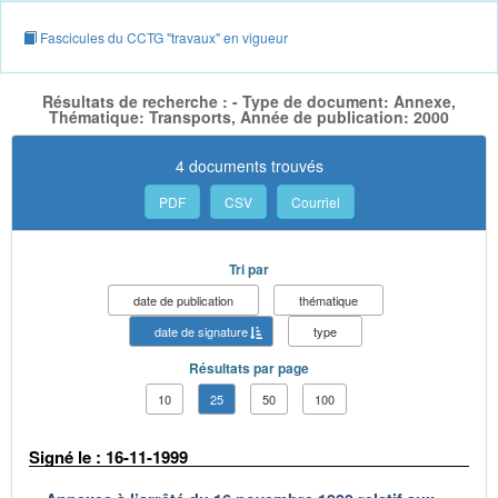
Fascicules du CCTG "travaux" en vigueur
Résultats de recherche : - Type de document: Annexe,
Thématique: Transports, Année de publication: 2000
4 documents trouvés
PDF
CSV
Courriel
Tri par
date de publication
thématique
date de signature
type
Résultats par page
10
25
50
100
Signé le : 16-11-1999