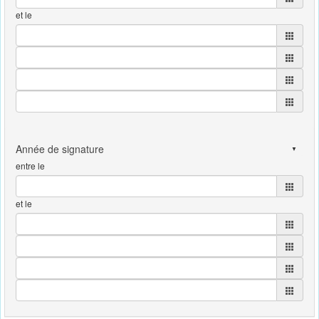
et le
entre le
et le